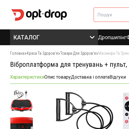
КАТАЛОГ
Дропшипінг
Головна
Краса Та Здоровʼя
Товари Для Здоровʼя
Масажери Та Трен
Віброплатформа для тренувань + пульт, 
Характеристики
Опис товару
Доставка і оплата
Відгуки