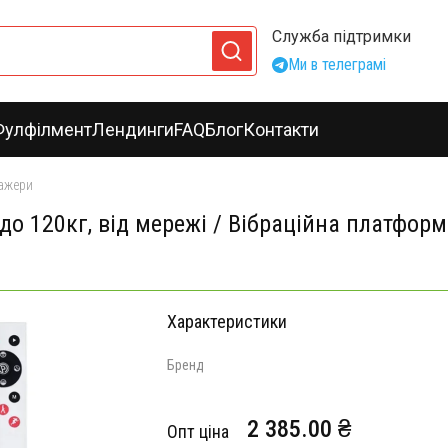
Служба підтримки
Ми в телеграмі
Фулфілмент
Лендинги
FAQ
Блог
Контакти
ажери
до 120кг, від мережі / Вібраційна платфор
Характеристики
Бренд
2 385.00 ₴
Опт ціна