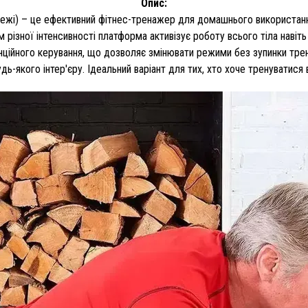
Опис:
режі) – це ефективний фітнес-тренажер для домашнього використання
м різної інтенсивності платформа активізує роботу всього тіла навіть
нційного керування, що дозволяє змінювати режими без зупинки трен
дь-якого інтер'єру. Ідеальний варіант для тих, хто хоче тренуватис