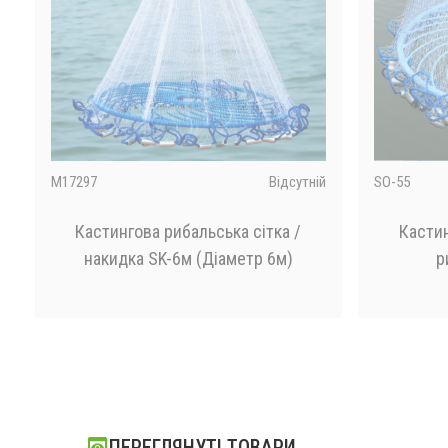
і
M17297
Відсутній
SO-55
Кастингова рибальська сітка /
Кастин
накидка SK-6м (Діаметр 6м)
р
₴
₴
ПЕРЕГЛЯНУТІ ТОВАРИ