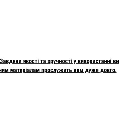
авдяки якості та зручності у використанні ви
іцним матеріалам прослужить вам дуже довго.