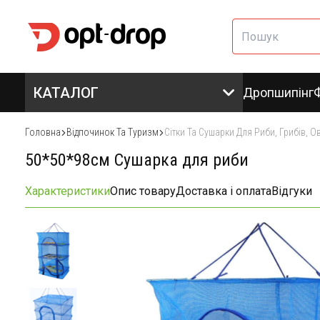
КАТАЛОГ
Дропшипінг
Головна
Відпочинок Та Туризм
Сітки Та Сушарки Для Риби, Грибів, О
50*50*98см Сушарка для риби
Характеристики
Опис товару
Доставка і оплата
Відгуки