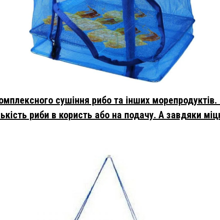
мплексного сушіння рибо та інших морепродуктів. З
ькість риби в користь або на подачу. А завдяки м