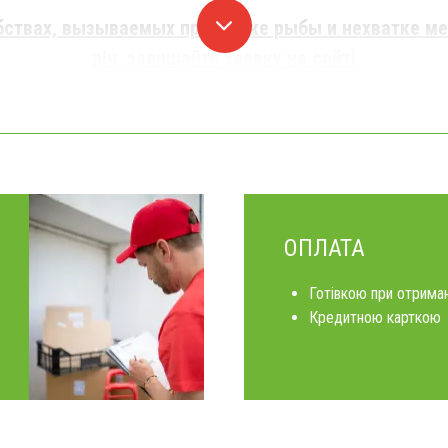
бствах, вызываемых при сушке рыбы и нехватке мес
річ, залишайте заявку на сайті
ОПЛАТА
Готівкою при отриман
Кредитною карткою