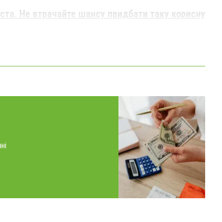
та. Не втрачайте шансу придбати таку корисну
ні