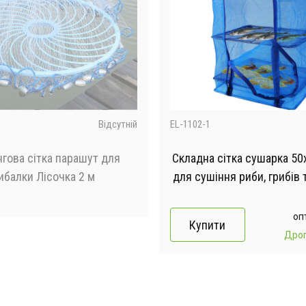
Відсутній
EL-1102-1
гова сітка парашут для
Складна сітка сушарка 50
ибалки Лісочка 2 м
для сушіння риби, грибів 
оп
Купити
Дро