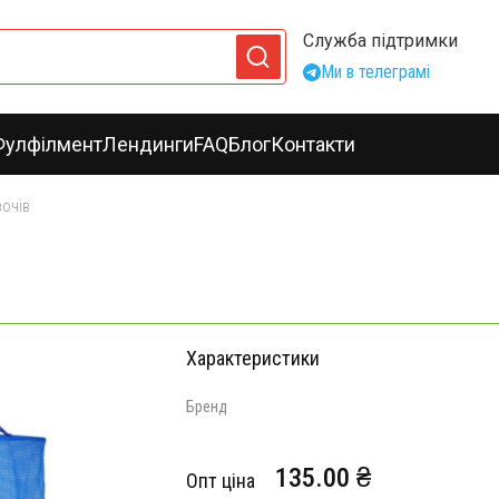
Служба підтримки
Ми в телеграмі
Фулфілмент
Лендинги
FAQ
Блог
Контакти
вочів
Характеристики
Бренд
135.00 ₴
Опт ціна