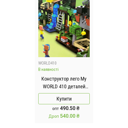
WORLD410
В наявності
Конструктор лего My
WORLD 410 деталей
Lego
Купити
490.50 ₴
опт
540.00 ₴
Дроп