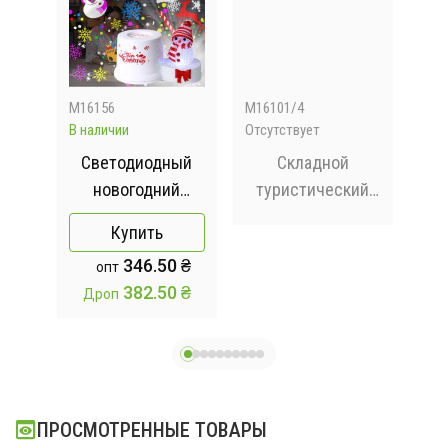
М16156
М16101/4
201
В наличии
Отсутствует
В на
Светодиодный
Складной
DT
новогодний
туристический
т
проектор -
походной стул со
Купить
й и
ночник с
спинкой XY-8013
441
 ₴
346.50 ₴
опт
й
фигуркой
Кресло складное
 ₴
382.50 ₴
Дроп
Др
снеговика 1367-2
для кемпинга
кий
Оранжевый
 /
р
ПРОСМОТРЕННЫЕ ТОВАРЫ