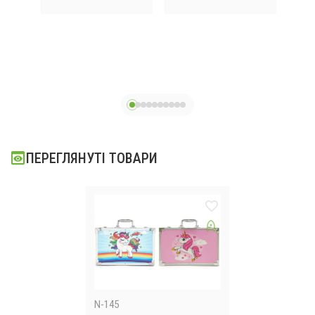
для малювання та
творчості та
ан
 /
творчості Art Set
малювання Super
 ₴
ля
на 82 предмети
Mega Art Set
 ₴
Д
тика
Black 168
предметів
зву
ПЕРЕГЛЯНУТІ ТОВАРИ
N-145