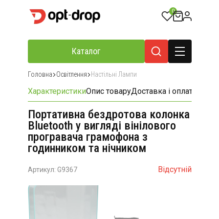
0
Каталог
Головна
Освітлення
Настільні Лампи
Характеристики
Опис товару
Доставка і оплата
Відгу
Портативна бездротова колонка
Bluetooth у вигляді вінілового
програвача грамофона з
годинником та нічником
Відсутній
Артикул: G9367