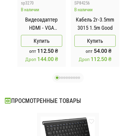
sp3270
SP84256
343
В наличии
В наличии
Отсу
Видеоадаптер
Кабель 2r-3.5mm
ая
HDMI - VGA
3015 1.5m Good
б
ZYG
конвертер видео
к
Купить
Купить
ткой
+ аудио 1080P
м
112.50 ₴
54.00 ₴
опт
опт
144.00 ₴
112.50 ₴
Дроп
Дроп
ПРОСМОТРЕННЫЕ ТОВАРЫ