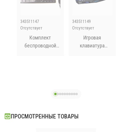
343511147
343511149
Sp8
Отсутствует
Отсутствует
Отсу
Комплект
Игровая
А
 с
беспроводной
клавиатура
пи
й
клавиатуры и
Tricolor M200 с
в 
6300
мыши WI-1214
подсветкой USB
Тр
с
ПРОСМОТРЕННЫЕ ТОВАРЫ