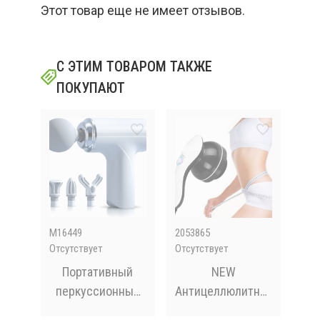
Этот товар еще не имеет отзывов.
С ЭТИМ ТОВАРОМ ТАКЖЕ
ПОКУПАЮТ
M16449
2053865
B00
Отсутствует
Отсутствует
Отсу
в
Портативный
NEW
и
перкуссионный
Антицеллюлитный
хул
EN
массажер 6
массажер Body