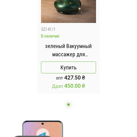
52141/1
В наличии
зеленый Вакуумный
массажер для
корректировки фигуры
Купить
и антицеллюлитного
427.50 ₴
опт
массажа с подогревом
450.00 ₴
Дроп