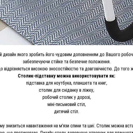
ний дизайн якого зробить його чудовим доповненням до Вашого робоч
забезпечуючи стійке та безпечне положення.
о відрізняється високою зносостійкістю та довговічністю. До того ж
Столик-підставку можна використовувати як:
підставка для ноутбука, планшета та книг,
столик для сніданку в ліжку,
робочий столик у дорозі,
міні-письмовий стіл,
дитячий стіл.
 знизиться навантаження на м'язи спини та шиї. Столик можна встан
ою, що протиковзає. Дизайн столу доповнено отвором для планшета, 