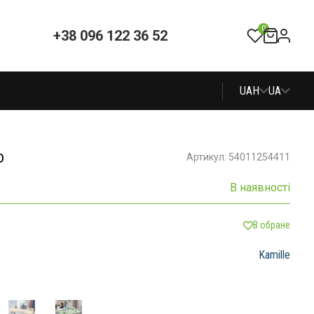
0
+38 096 122 36 52
UAH
UA
о
Артикул: 54011254411
В наявності
В обране
Kamille