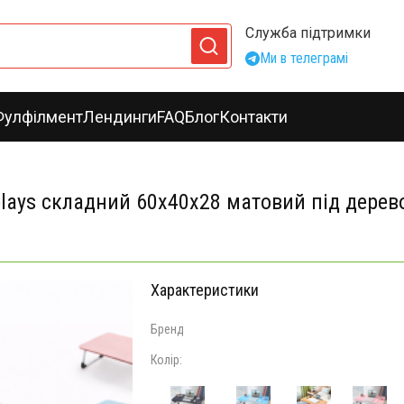
Служба підтримки
Ми в телеграмі
Фулфілмент
Лендинги
FAQ
Блог
Контакти
plays складний 60х40х28 матовий під дерев
Характеристики
Бренд
Колір: