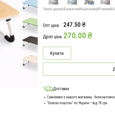
Темне дерево
Блакитний
Коричневий
Рожевий
С
247.50 ₴
Опт ціна
270.00 ₴
Дроп ціна
Купити
Доставка
Самовивіз з нашого магазину - безкоштовно
"Новою поштою" по Україні —від 70 грн.