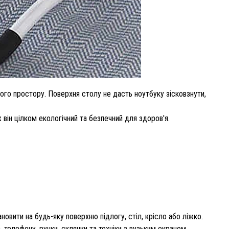
ого простору. Поверхня столу не дасть ноутбуку зісковзнути,
 він цілком екологічний та безпечний для здоров'я.
овити на будь-яку поверхню підлогу, стіл, крісло або ліжко.
телефону, ручки, склянки та техніки з вузьким екраном.