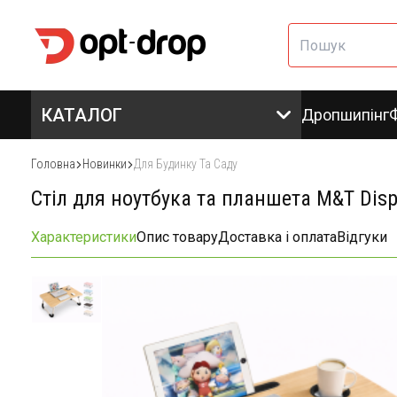
КАТАЛОГ
Дропшипінг
Головна
Новинки
Для Будинку Та Саду
Стіл для ноутбука та планшета M&T Dis
Характеристики
Опис товару
Доставка і оплата
Відгуки