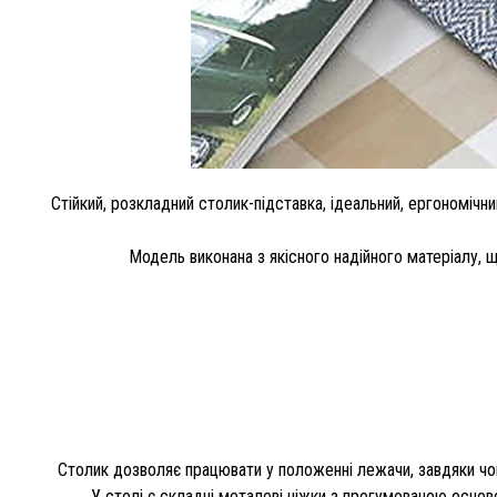
Стійкий, розкладний столик-підставка, ідеальний, ергономіч
Модель виконана з якісного надійного матеріалу, щ
Столик дозволяє працювати у положенні лежачи, завдяки чому
У столі є складні металеві ніжки з прогумованою основ