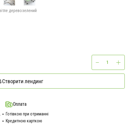
вітле дерево
зелений
Створити лендинг
Оплата
.
Готівкою при отриманні
Кредитною карткою