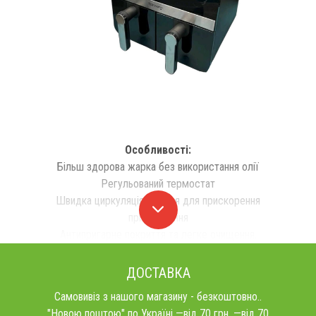
Особливості:
Більш здорова жарка без використання олії
Регульований термостат
Швидка циркуляція повітря для прискорення
приготування
Антипригарне покриття та легке очищення.
ДОСТАВКА
Самовивіз з нашого магазину - безкоштовно..
"Новою поштою" по Україні —від 70 грн. —від 70