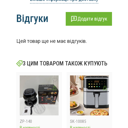
Відгуки
Додати відгук
Цей товар ще не має відгуків.
З ЦИМ ТОВАРОМ ТАКОЖ КУПУЮТЬ
ZP-140
SK-10085
svet
В наявності
В наявності
Відс