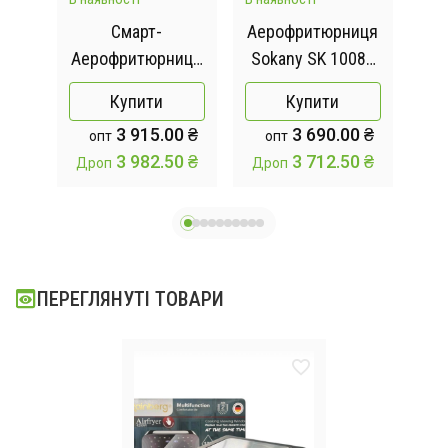
-
Смарт-
Аерофритюрниця
Ае
я
Аерофритюрниця
Sokany SK 10085
G
0107
з функцією
2200W Аерогриль
TK
Купити
Купити
 Вт
обертання на 18
безмасляна
3 915.00 ₴
3 690.00 ₴
опт
опт
програм Zepline
мультипіч для
3 982.50 ₴
3 712.50 ₴
Дроп
Дроп
ZP-140 10літрів
приготування без
4000Вт
олії 12л з
сенсорним
керуванням
ПЕРЕГЛЯНУТІ ТОВАРИ