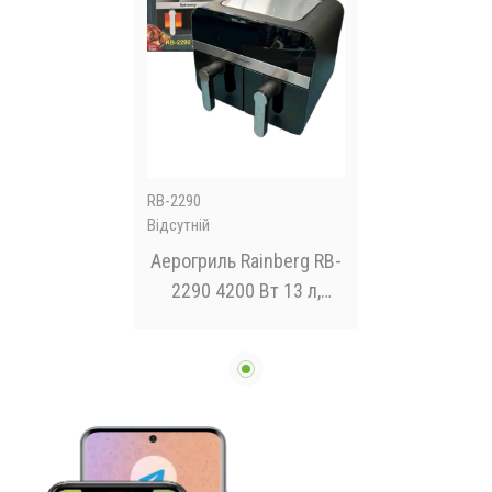
RB-2290
Відсутній
Аерогриль Rainberg RB-
2290 4200 Вт 13 л,
аерогриль на 2
контейнери,
мультипічка, кухонна
фритюрниця