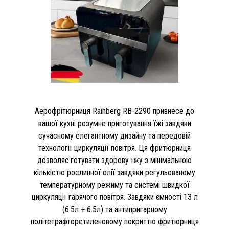
Аерофрітюрниця Rainberg RB-2290 привнесе до
вашої кухні розумне приготування їжі завдяки
сучасному елегантному дизайну та передовій
технології циркуляції повітря. Ця фритюрниця
дозволяє готувати здорову їжу з мінімальною
кількістю рослинної олії завдяки регульованому
температурному режиму та системі швидкої
циркуляції гарячого повітря. Завдяки ємності 13 л
(6.5л + 6.5л) та антипригарному
політетрафторетиленовому покриттю фритюрниця