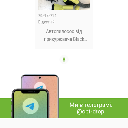
205975214
Відсутній
Автопилосос від
прикурювача Black
Series 12V Multi-
Function Wet & Dry
Vacuum Автомобільний
пилосос
Ми в телеграмі:
@opt-drop