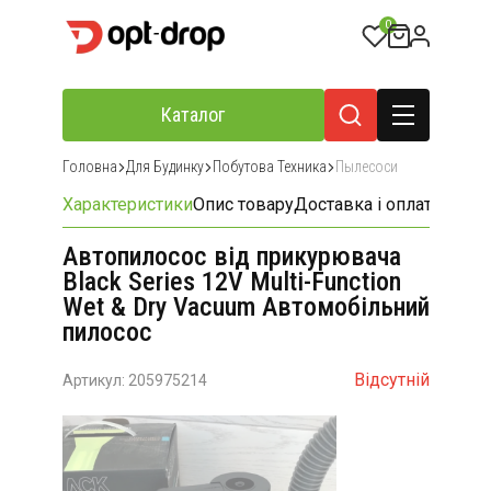
0
Каталог
Головна
Для Будинку
Побутова Техника
Пылесоси
Характеристики
Опис товару
Доставка і оплата
Відгу
Автопилосос від прикурювача
Black Series 12V Multi-Function
Wet & Dry Vacuum Автомобільний
пилосос
Відсутній
Артикул: 205975214