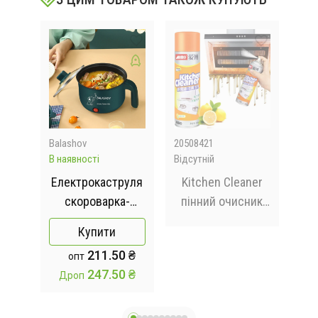
Balashov
20508421
205
В наявності
Відсутній
Відс
учна
Електрокаструля
Kitchen Cleaner
tway
скороварка-
пінний очисник
рисоварка
від жиру бруду
кух
Купити
ка
Balashov 1.5 л
давніх
/
211.50 ₴
опт
нашарувань для
247.50 ₴
Дроп
кухні ванни
су
витяжки Кітчен
40
клінер