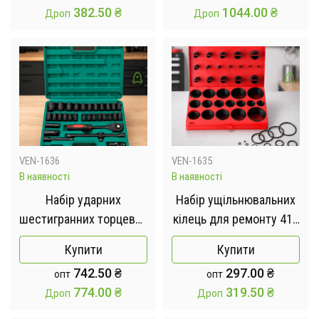
382.50
₴
1044.00
₴
Дроп
Дроп
VEN-1636
VEN-1635
В наявності
В наявності
Набір ударних
Набір ущільнювальних
шестигранних торцевих
кілець для ремонту 419
головок із ключем 1/2
штук в кейсі
Купити
Купити
дюйма 31 в 1 у кейсі.
742.50
₴
297.00
₴
опт
опт
774.00
₴
319.50
₴
Дроп
Дроп