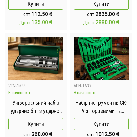
Купити
Купити
до 50 м²
кейсі
112.50
₴
2835.00
₴
опт
опт
135.00
₴
2880.00
₴
Дроп
Дроп
VEN-1638
VEN-1637
В наявності
В наявності
Універсальний набір
Набір інструментів CR-
ударних біт із ударно-
V з торцевими та
поворотною викруткою
гайковими ключами в
Купити
Купити
Impact Screwdriver Set
кейсі 37 предметів
360.00
₴
1012.50
₴
опт
опт
12 біт у кейсі