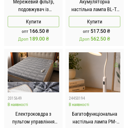
Мережевий фільтр,
Акумуляторна
подовжувач із
настільна лампа BL-T-
вимикачем на 5
007 / Світильник три
Купити
Купити
розеток 1.8м
температури світла /
166.50
₴
517.50
₴
опт
опт
Лампа 7 Вт
189.00
₴
562.50
₴
Дроп
Дроп
2015649
24450194
В наявності
В наявності
Електроковдра з
Багатофункціональна
пультом управління
настільна лампа PM-