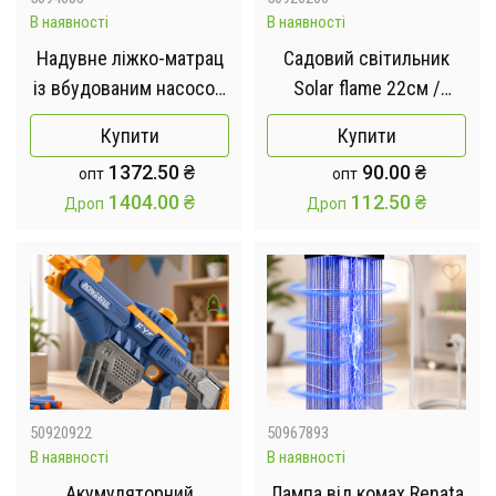
В наявності
В наявності
Надувне ліжко-матрац
Садовий світильник
із вбудованим насосом
Solar flame 22см /
/ Двомісний
Водонепроникний
Купити
Купити
самонадувний матрац
ліхтар факел 1шт
1372.50
₴
90.00
₴
опт
опт
190х135х36см
1404.00
₴
112.50
₴
Дроп
Дроп
50920922
50967893
В наявності
В наявності
Акумуляторний
Лампа від комах Renata