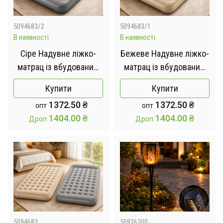
5094683/2
5094683/1
В наявності
В наявності
Сіре Надувне ліжко-
Бежеве Надувне ліжко-
матрац із вбудованим
матрац із вбудованим
насосом / Двомісний
насосом / Двомісний
Купити
Купити
самонадувний матрац
самонадувний матрац
1372.50
₴
1372.50
₴
опт
опт
190х135х36см
190х135х36см
1404.00
₴
1404.00
₴
Дроп
Дроп
5094683
50926200