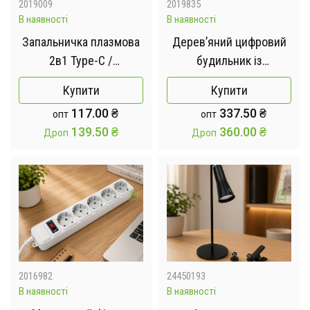
2019009
2019835
В наявності
В наявності
Запальничка плазмова
Дерев’яний цифровий
2в1 Type-C /
будильник із
Електронна USB-
бездротовою зарядкою
Купити
Купити
запальничка з LED-
5 Вт, термометром і
117.00
₴
337.50
₴
опт
опт
ліхтарем
LED-дисплеєм
139.50
₴
360.00
₴
Дроп
Дроп
2016982
24450193
В наявності
В наявності