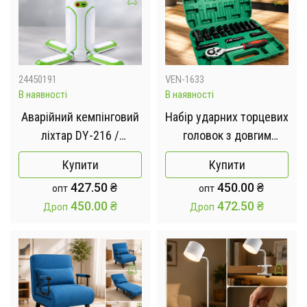
24450191
VEN-1633
В наявності
В наявності
Аварійний кемпінговий
Набір ударних торцевих
ліхтар DY-216 /
головок з довгим
Акумуляторний
приводом 1/2 дюйми 14
Купити
Купити
світильник 3000 мАч /
предметів + кейс
427.50
₴
450.00
₴
опт
опт
Ліхтар із гачком
450.00
₴
472.50
₴
Дроп
Дроп