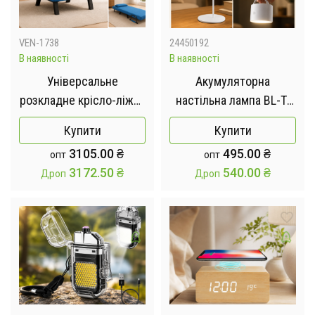
VEN-1738
24450192
В наявності
В наявності
Універсальне
Акумуляторна
розкладне крісло-ліжко
настільна лампа BL-T-
3в1 / Одномісне
006 /
Купити
Купити
розкладне ліжко
Багатофункціональна
3105.00
₴
495.00
₴
опт
опт
82х72х80х40см
LED-лампа / Світильник
3172.50
₴
540.00
₴
Дроп
Дроп
3в1