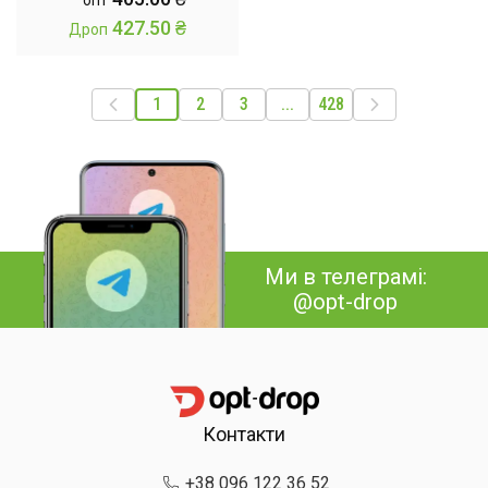
опт
блакитна
427.50
₴
Дроп
1
2
3
...
428
Ми в телеграмі:
@opt-drop
Контакти
+38 096 122 36 52