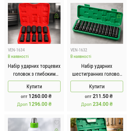
VEN-1634
VEN-1632
В наявності
В наявності
Набір ударних торцевих
Набір ударних
головок з глибоким
шестигранних головок
шліцем 3/4 дюйми 12-
Geevorks із
Купити
Купити
гранні 10 предметів у
шестигранним
1260.00
₴
211.50
₴
опт
опт
кейсі
приводом 1/2 дюйма
1296.00
₴
234.00
₴
Дроп
Дроп