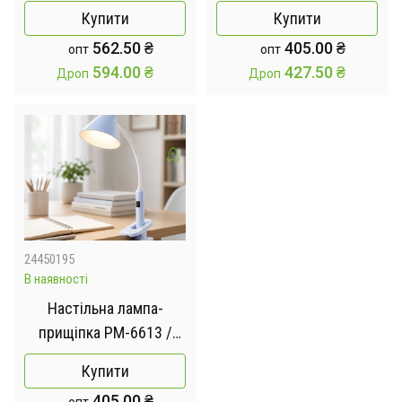
150×180см /
6612 / Світлодіодна
Купити
Купити
Електропростирадло в
настільна лампа з
562.50
₴
405.00
₴
опт
опт
клітину 130 Вт
акумулятором /
594.00
₴
427.50
₴
Дроп
Дроп
Світильник з гнучкою
ніжкою
24450195
В наявності
Настільна лампа-
прищіпка PM-6613 /
Акумуляторна
Купити
настільна LED-лампа
405.00
₴