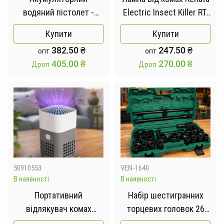
водяний пістолет -
Electric Insect Killer RT-
бластер G492879-2303
1X15W 10 Вт
Купити
Купити
650 мл до 9м 1200mAh
382.50
₴
247.50
₴
опт
опт
405.00
₴
270.00
₴
Дроп
Дроп
50910553
VEN-1640
В наявності
В наявності
Портативний
Набір шестигранних
відлякувач комах
торцевих головок 26
Mosquito Repellent USB
предметів 21-65 мм у