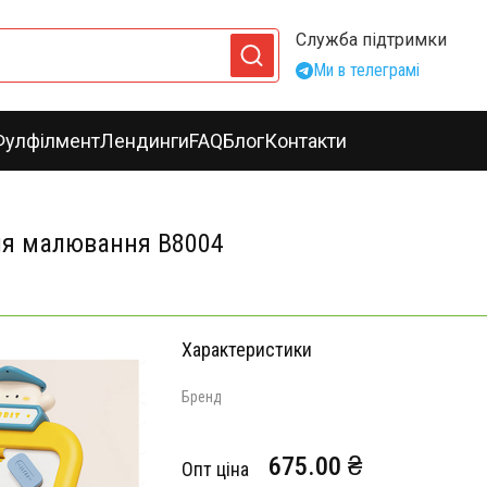
Служба підтримки
Ми в телеграмі
Фулфілмент
Лендинги
FAQ
Блог
Контакти
ля малювання B8004
Характеристики
Бренд
675.00 ₴
Опт ціна