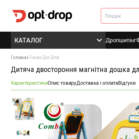
КАТАЛОГ
Дропшипінг
Головна
Товари Для Дітей
Дитяча двостороння магнітна дошка д
Характеристики
Опис товару
Доставка і оплата
Відгуки