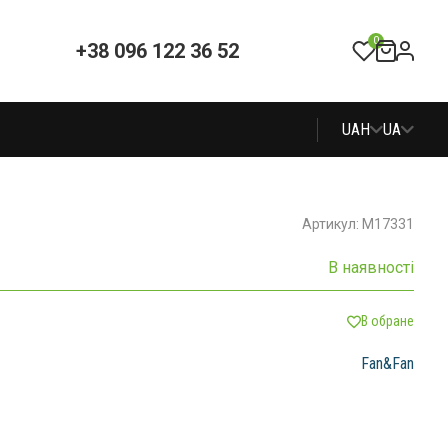
0
+38 096 122 36 52
UAH
UA
Артикул: M17331
В наявності
В обране
Fan&Fan