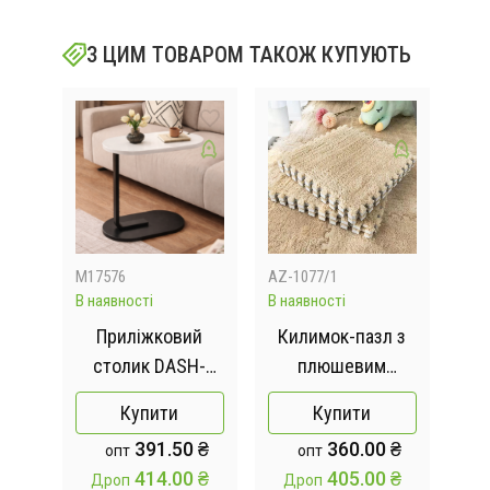
З ЦИМ ТОВАРОМ ТАКОЖ КУПУЮТЬ
M17576
AZ-1077/1
MA8
В наявності
В наявності
Відс
Приліжковий
Килимок-пазл з
Кра
о
столик DASH-
плюшевим
га
із
64225 з
покриттям 10
Купити
Купити
марумровою
пазлів 30х30х1.5
391.50 ₴
360.00 ₴
опт
опт
sy
стільницею
см бежевий
414.00 ₴
405.00 ₴
Дроп
Дроп
3BT
28×45×60 см