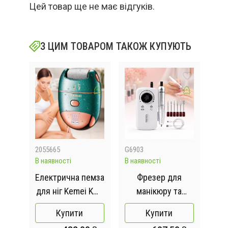
Цей товар ще не має відгуків.
З ЦИМ ТОВАРОМ ТАКОЖ КУПУЮТЬ
2055665
G6903
101
В наявності
В наявності
Відс
а
Електрична пемза
Фрезер для
Еле
на
для ніг Kemei KM-
манікюру та
пем
Foot
6865
педикюру Nail
Купити
Купити
3-1
Polisher Machine /