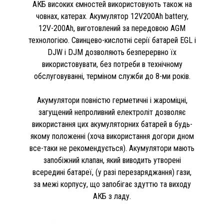
АКБ високих ємностей використовують також на
човнах, катерах. Акумулятор 12V200Ah battery,
12V-200Ah, виготовлений за передовою AGM
технологією. Свинцево-кислотні серії батарей EGL і
DJW і DJM дозволяють безперервно їх
використовувати, без потреби в технічному
обслуговуванні, терміном служби до 8-ми років.
Акумулятори повністю герметичні і жароміцні,
загущений непроливний електроліт дозволяє
використання цих акумуляторних батарей в будь-
якому положенні (хоча використання догори дном
все-таки не рекомендується). Акумулятори мають
запобіжний клапан, який виводить утворені
всередині батареї, (у разі перезаряджання) гази,
за межі корпусу, що запобігає здуттю та виходу
АКБ з ладу.