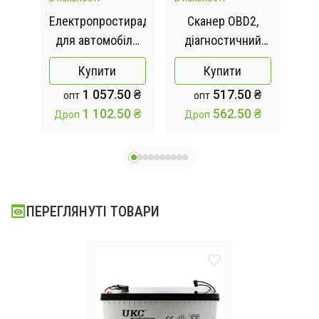
ий
Електропростирадло
Сканер OBD2,
ий
для автомобіля
діагностичний
0 Вт
160×150см 45–
інструмент,
а
Купити
Купити
в, /
60Вт від
зчитувач кодів
ек
 ₴
1 057.50 ₴
517.50 ₴
опт
опт
й
прикурювача
несправностей,
 ₴
1 102.50 ₴
562.50 ₴
Дроп
Дроп
Д
ний
MA703
тестер
з
леєм
акумулятора
TF
MS309PRO
ПЕРЕГЛЯНУТІ ТОВАРИ