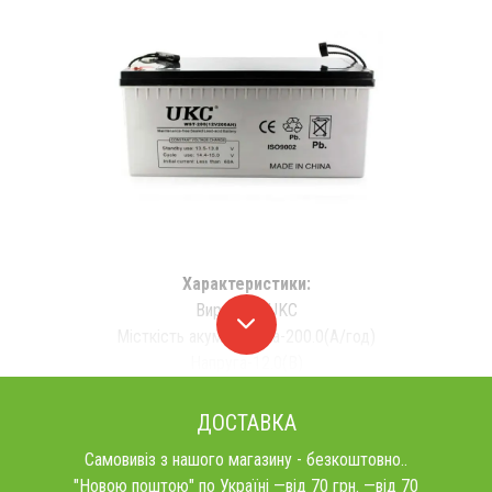
Характеристики:
Виробник-UKC
Місткість акумулятора-200.0(А/год)
Напруга-12.0(В)
ДОСТАВКА
Самовивіз з нашого магазину - безкоштовно..
"Новою поштою" по Україні —від 70 грн. —від 70