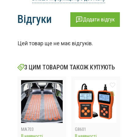
Відгуки
Додати відгук
Цей товар ще не має відгуків.
З ЦИМ ТОВАРОМ ТАКОЖ КУПУЮТЬ
MA703
G8601
205
В наявності
В наявності
В на