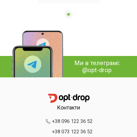
Чорний з насадками
м'язовий портативний
ручний для спини та
тіла
Ми в телеграмі:
@opt-drop
Контакти
+38 096 122 36 52
+38 073 122 36 52