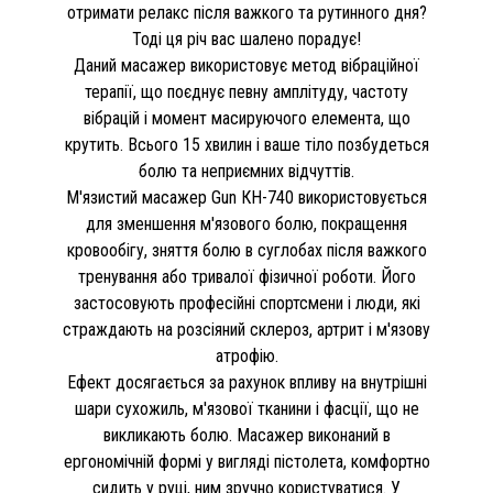
отримати релакс після важкого та рутинного дня?
Тоді ця річ вас шалено порадує!
Даний масажер використовує метод вібраційної
терапії, що поєднує певну амплітуду, частоту
вібрацій і момент масируючого елемента, що
крутить. Всього 15 хвилин і ваше тіло позбудеться
болю та неприємних відчуттів.
М'язистий масажер Gun КН-740 використовується
для зменшення м'язового болю, покращення
кровообігу, зняття болю в суглобах після важкого
тренування або тривалої фізичної роботи. Його
застосовують професійні спортсмени і люди, які
страждають на розсіяний склероз, артрит і м'язову
атрофію.
Ефект досягається за рахунок впливу на внутрішні
шари сухожиль, м'язової тканини і фасції, що не
викликають болю. Масажер виконаний в
ергономічній формі у вигляді пістолета, комфортно
сидить у руці, ним зручно користуватися. У