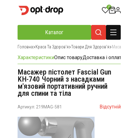
0
Каталог
Головна
Краса Та Здоровʼя
Товари Для Здоровʼя
Масажери Та 
Характеристики
Опис товару
Доставка і оплата
Відгу
Масажер пістолет Fascial Gun
KH-740 Чорний з насадками
м'язовий портативний ручний
для спини та тіла
Відсутній
Артикул: 219MAG-581