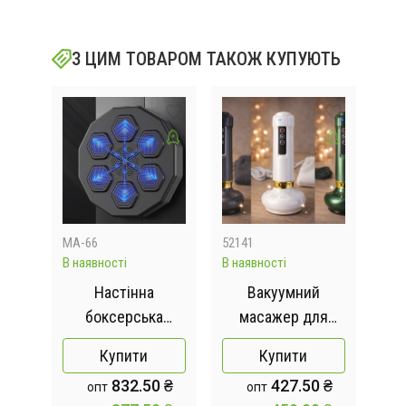
З ЦИМ ТОВАРОМ ТАКОЖ КУПУЮТЬ
MА-66
52141
KAR
В наявності
В наявності
В на
шиї
Настінна
Вакуумний
Баг
боксерська
масажер для
й
мішень 40х40х7, 5
коригування
Купити
Купити
шиї,
см. Інтерактивна
фігури та
р
832.50 ₴
427.50 ₴
опт
опт
ний
мішень для боксу
антицелюлітного
на