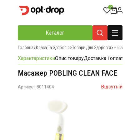
0
Каталог
Головна
Краса Та Здоровʼя
Товари Для Здоровʼя
Масажери Та 
Характеристики
Опис товару
Доставка і оплата
Відгу
Масажер POBLING CLEAN FACE
Відсутній
Артикул: 8011404