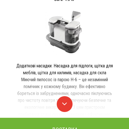
Додаткові насадки: Насадка для підлоги, щітка для
меблів, щітка для килимів, насадка для скла
Миючий пилосос із парою H-6 – це незамінний
помічник у кожному будинку. Він ефективно
бореться із забрудненнями, одночасно піклуючись
про чистоту повітря та забезпечуючи безпечне та
екологічне використання. З цим пристроєм
прибирання стане легким, швидким і ефективним.