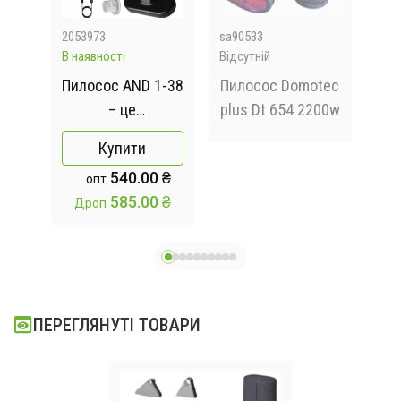
2053973
sa90533
M16
В наявності
Відсутній
Відс
я
Пилосос AND 1-38
Пилосос Domotec
А
– це
plus Dt 654 2200w
пи
я
акумуляторний
в
Купити
667
портативний
Z
540.00 ₴
опт
200
прибиральний
13
585.00 ₴
Дроп
прилад
ПЕРЕГЛЯНУТІ ТОВАРИ