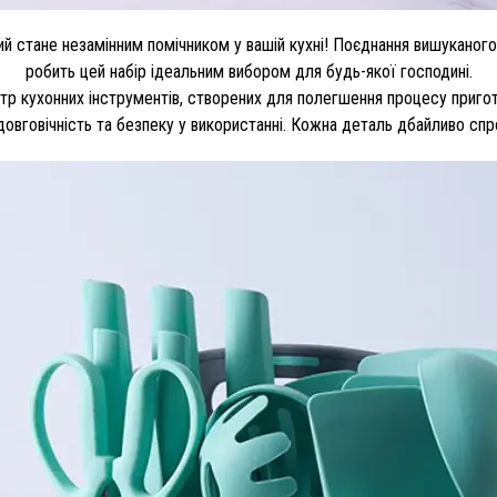
й стане незамінним помічником у вашій кухні! Поєднання вишуканого д
робить цей набір ідеальним вибором для будь-якої господині.
тр кухонних інструментів, створених для полегшення процесу приготу
 довговічність та безпеку у використанні. Кожна деталь дбайливо сп