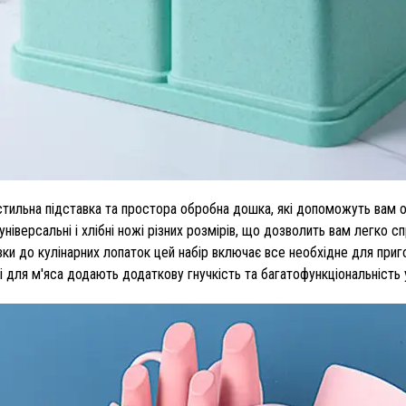
стильна підставка та простора обробна дошка, які допоможуть вам ор
ніверсальні і хлібні ножі різних розмірів, що дозволить вам легко с
ки до кулінарних лопаток цей набір включає все необхідне для приго
і для м'яса додають додаткову гнучкість та багатофункціональність 