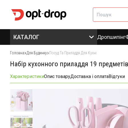
КАТАЛОГ
Дропшипінг
Головна
Для Будинку
Посуд Та Приладдя Для Кухні
Набір кухонного приладдя 19 предметі
Характеристики
Опис товару
Доставка і оплата
Відгуки