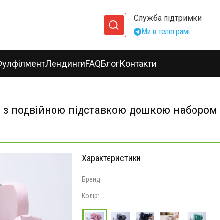
Служба підтримки
Ми в телеграмі
Фулфілмент
Лендинги
FAQ
Блог
Контакти
в з подвійною підставкою дошкою набором
Характеристики
Бренд
Колір: