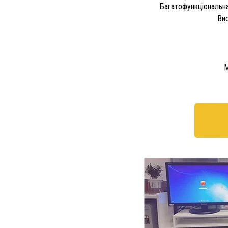
Багатофункціональна 
Вис
М