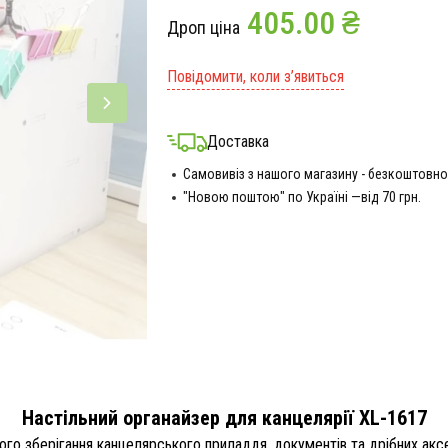
405.00 ₴
Дроп ціна
Повідомити, коли з’явиться
Доставка
Самовивіз з нашого магазину - безкоштовно
"Новою поштою" по Україні —від 70 грн.
Настільний органайзер для канцелярії XL-1617
ого зберігання канцелярського приладдя, документів та дрібних акс