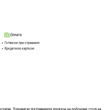
Оплата
.
Готівкою при отриманні
Кредитною карткою
есуарів. Допомагає підтримувати порядок на робочому столі на