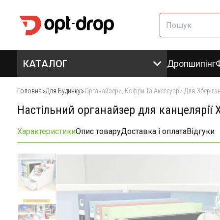
КАТАЛОГ
Дропшипінг
Головна
Для Будинку
Органайзери, Кофри Та Аксесуари Для Зберіга
Настільний органайзер для канцелярії 
Характеристики
Опис товару
Доставка і оплата
Відгуки