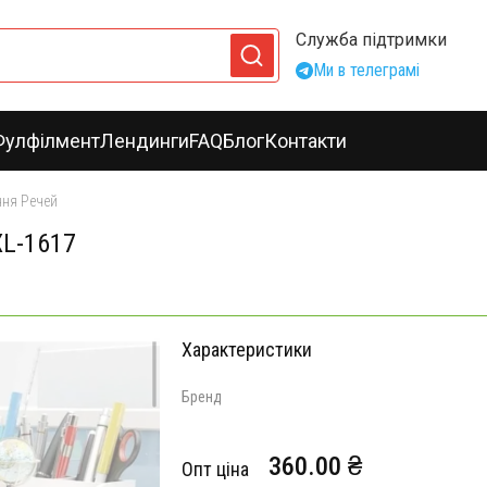
Служба підтримки
Ми в телеграмі
Фулфілмент
Лендинги
FAQ
Блог
Контакти
ння Речей
XL-1617
Характеристики
Бренд
360.00 ₴
Опт ціна