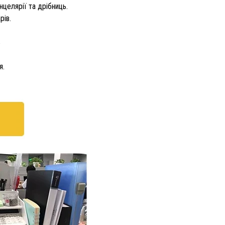
нцелярії та дрібниць.
рів.
ь
я.