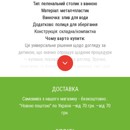
Тип: пеленальний столик з ванною
Матеріал: метал+пластик
Ванночка: злив для води
Додатково: полиця для зберігання
Конструкція: складна/компактна
Чому варто купити:
Це універсальне рішення щодо догляду за
дитиною, що значно спрощує щоденні процедури
— купання, перевдягання та догляд. Зручно,
практично та безпечно як для малюка, так і для
батьків.
ДОСТАВКА
Самовивіз з нашого магазину - безкоштовно..
"Новою поштою" по Україні —від 70 грн. —від 70
грн.