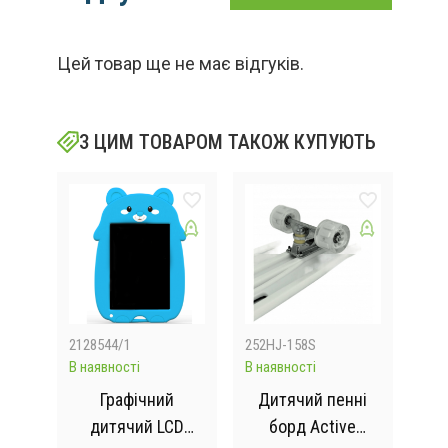
Цей товар ще не має відгуків.
З ЦИМ ТОВАРОМ ТАКОЖ КУПУЮТЬ
2128544/1
252HJ-158S
G57
В наявності
В наявності
Відс
ячий
Графічний
Дитячий пенні
І
ий
дитячий LCD
борд Active