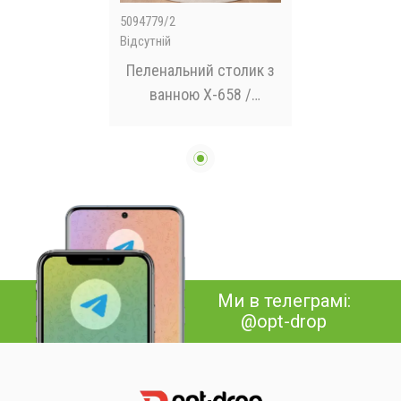
5094779/2
Відсутній
Пеленальний столик з
ванною X-658 /
Пеленальний столик 2 в
1 з ванною для купання
Рожевий
Ми в телеграмі:
@opt-drop