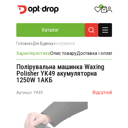
0
Каталог
Головна
Для Будинку
Інструменти
Характеристики
Опис товару
Доставка і оплата
Відгу
Полірувальна машинка Waxing
Polisher YK49 акумуляторна
1250W 1АКБ
Відсутній
Артикул: YK49