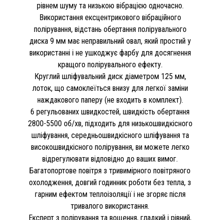
рівнем шуму та низькою вібрацією одночасно.
Використання ексцентрикового вібраційного
полірування, відстань обертання полірувального
диска 9 мм має неправильний овал, який простий у
використанні і не ушкоджує фарбу для досягнення
кращого полірувального ефекту.
Круглий шліфувальний диск діаметром 125 мм,
лоток, що самоклеїться внизу для легкої заміни
наждакового паперу (не входить в комплект).
6 регульованих швидкостей, швидкість обертання
2800-5500 об/хв, підходить для низькошвидкісного
шліфування, середньошвидкісного шліфування та
високошвидкісного полірування, ви можете легко
відрегулювати відповідно до ваших вимог.
Багатопортове повітря з тривимірного повітряного
охолодження, довгий годинник роботи без тепла, з
гарним ефектом теплоізоляції і не згоряє після
тривалого використання.
Експерт з полірування та вощення, гладкий і рівний,