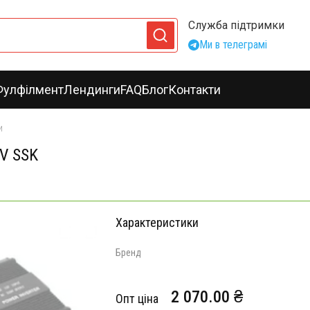
Служба підтримки
Ми в телеграмі
Фулфілмент
Лендинги
FAQ
Блог
Контакти
и
V SSK
Характеристики
Бренд
2 070.00 ₴
Опт ціна