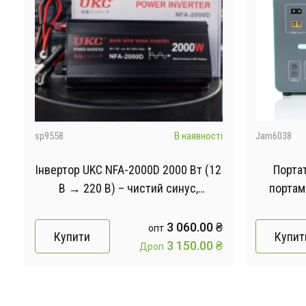
і
sp9558
В наявності
Jam6038
e
Інвертор UKC NFA-2000D 2000 Вт (12
Портат
В → 220 В) – чистий синус,
портам
автомобільний перетворювач
120
напруги
₴
3 060.00 ₴
опт
Купити
Купит
₴
3 150.00 ₴
Дроп