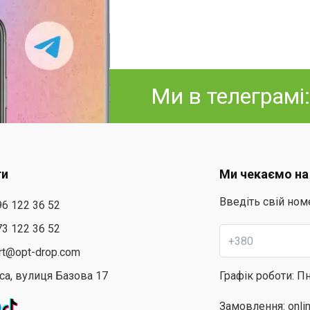
Ми в телеграмі
ти
Ми чекаємо на
Введіть свій ном
96 122 36 52
73 122 36 52
rt@opt-drop.com
са, вулиця Базова 17
Графік роботи: Пн
Замовлення: onli