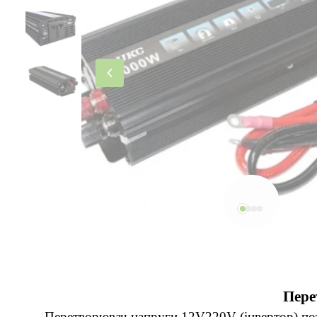
Пере
Перетворювач напруги 12V220V (інвертор) поту