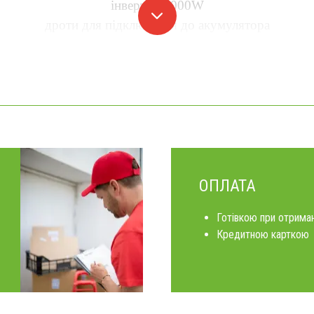
інвертор 2000W
дроти для підключення до акумулятора
ОПЛАТА
Готівкою при отриман
Кредитною карткою