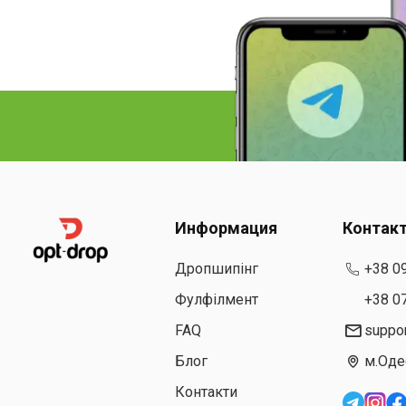
Информация
Контак
Дропшипінг
+38 0
Фулфілмент
+38 0
FAQ
suppo
Блог
м.Оде
Контакти