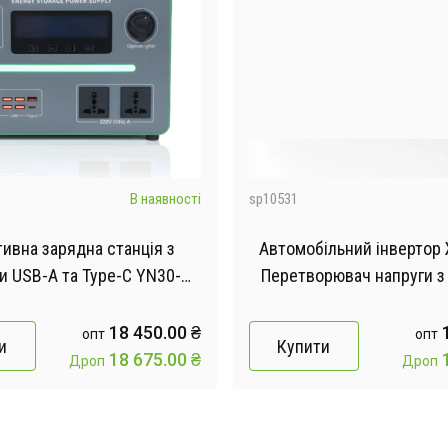
В наявності
sp10531
ивна зарядна станція з
Автомобільний інвертор 
и USB-A та Type-C YN30-
Перетворювач напруги з 
0W LiFePO4 | 1152WH
1500Вт, 2хUSB
18 450.00 ₴
1
опт
опт
и
Купити
18 675.00 ₴
1
Дроп
Дроп