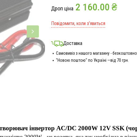
2 160.00 ₴
Дроп ціна
Повідомити, коли з’явиться
Доставка
Самовивіз з нашого магазину - безкоштовно
"Новою поштою" по Україні —від 70 грн.
творювач інвертор AC/DC 2000W 12V SSK (чо
жністю 2000W - це розетка, яка так необхідна в різних