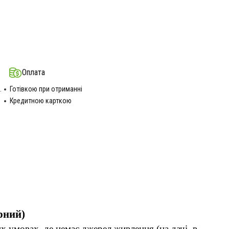
Оплата
.
Готівкою при отриманні
Кредитною карткою
рний)
 умовах, де немає джерел живлення (на дачі, в