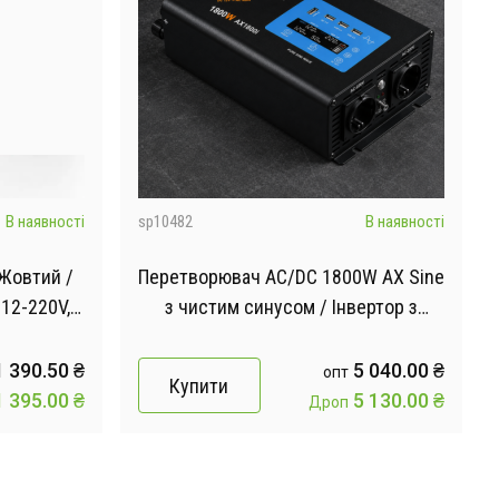
В наявності
sp10482
В наявності
Жовтий /
Перетворювач AC/DC 1800W AX Sine
12-220V,
з чистим синусом / Інвертор з
дисплеєм та виходами: 3 x USB, 1 x
Type-C / Перетворювач напруги
 390.50 ₴
5 040.00 ₴
опт
Купити
 395.00 ₴
5 130.00 ₴
Дроп