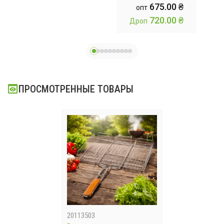
675.00 ₴
опт
ress
бежевый
от дождя / Гамак-
720.00 ₴
Дроп
Др
ля
палатка
производная для
отдыха на
природе
260*140CM
ПРОСМОТРЕННЫЕ ТОВАРЫ
Камуфляж
20113503