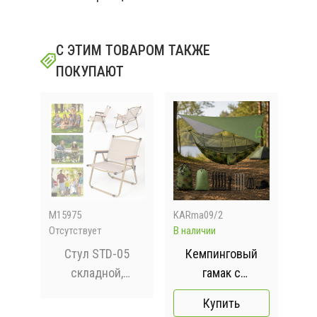
С ЭТИМ ТОВАРОМ ТАКЖЕ
ПОКУПАЮТ
M15975
KARma09/2
205
Отсутствует
В наличии
В на
ние
Стул STD-05
Кемпинговый
го
складной,
гамак с
ия
металл+ткань
москитной
Купить
В760*Ш500*Д510мм
сеткой и тентом