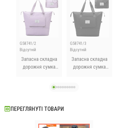
G58741/2
G58741/3
205
Відсутній
Відсутній
Відс
з
Запасна складна
Запасна складна
Мі
іча
дорожня сумка
дорожня сумка
су
Travel Bags для
Travel Bags для
Uns
Чемодану
Чемодану чорна
фіолетовий
во
на
ПЕРЕГЛЯНУТІ ТОВАРИ