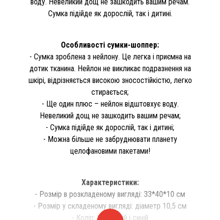
воду. Невеликий дощ не зашкодить вашим речам.
Сумка підійде як дорослій, так і дитині.
Особливості сумки-шоппер:
- Сумка зроблена з нейлону. Це легка і приємна на
дотик тканина. Нейлон не викликає подразнення на
шкірі, відрізняється високою зносостійкістю, легко
стирається;
- Ще один плюс – нейлон відштовхує воду.
Невеликий дощ не зашкодить вашим речам;
- Сумка підійде як дорослій, так і дитині;
- Можна більше не забруднювати планету
целофановими пакетами!
Характеристики:
- Розмір в розкладеному вигляді: 33*40*10 см
- Розмір у складеному вигляді: діаметр 10,5 см
- Колір: Червоний і синій