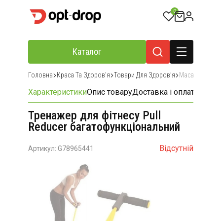
0
Каталог
Головна
Краса Та Здоровʼя
Товари Для Здоровʼя
Масажери Та 
Характеристики
Опис товару
Доставка і оплата
Відгу
Тренажер для фітнесу Pull
Reducer багатофункціональний
Відсутній
Артикул: G78965441