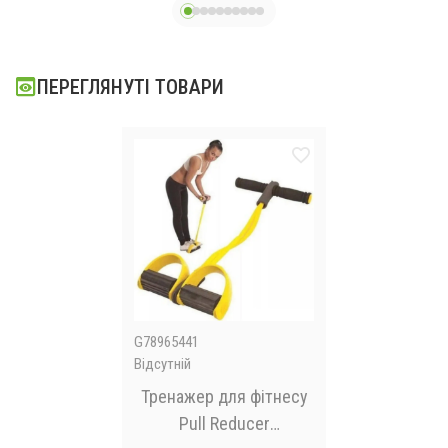
5
підігрівом
ПЕРЕГЛЯНУТІ ТОВАРИ
G78965441
Відсутній
Тренажер для фітнесу
Pull Reducer