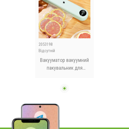
2053198
Відсутній
Вакууматор вакуумний
пакувальник для
продуктів Vacuum
machine AND LY-642