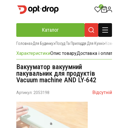
0
Каталог
Головна
Для Будинку
Посуд Та Приладдя Для Кухні
Кохонне При
Характеристики
Опис товару
Доставка і оплата
Відгу
Вакууматор вакуумний
пакувальник для продуктів
Vacuum machine AND LY-642
Відсутній
Артикул: 2053198