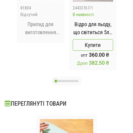
81804
24433767/1
Z77
Відсутній
В наявності
Відс
ний
Прилад для
Відро для льоду,
ne
виготовлення
що світиться 5л /
д
арахісової пасти
Відро з Bluetooth
є
Купити
Peanut Butter
і підсвічуванням /
з
360.00 ₴
опт
Maker
Bucket Light
382.50 ₴
Дроп
ПЕРЕГЛЯНУТІ ТОВАРИ