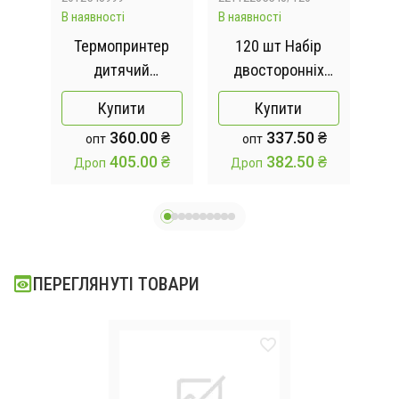
В наявності
В наявності
Відс
чник
Термопринтер
120 шт Набір
Пр
та
дитячий
двосторонніх
ля
мініпринтер
скетч-маркерів
Купити
Купити
вці
Принтер
для
360.00 ₴
337.50 ₴
опт
опт
880
портативний /
малюванняTouch
405.00 ₴
382.50 ₴
Дроп
Дроп
принтер котик /
на спиртовій
ба
подарунок для
основі
дітей
ПЕРЕГЛЯНУТІ ТОВАРИ