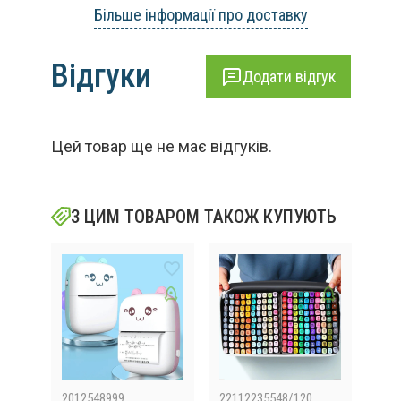
Більше інформації про доставку
Відгуки
Додати відгук
Цей товар ще не має відгуків.
З ЦИМ ТОВАРОМ ТАКОЖ КУПУЮТЬ
2012548999
22112235548/120
M41