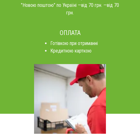
"Новою поштою" по Україні —від 70 грн. —від 70
грн.
ОПЛАТА
Готівкою при отриманні
Кредитною карткою