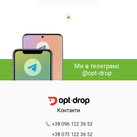
барбекю з нержавіючої
сталі в алюмінієвому
футлярі, професійний
набір для барбекю.
Ми в телеграмі:
@opt-drop
Контакти
+38 096 122 36 52
+38 073 122 36 52