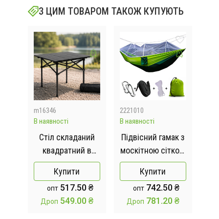
З ЦИМ ТОВАРОМ ТАКОЖ КУПУЮТЬ
m16346
2221010
228
В наявності
В наявності
Відс
иля
Стіл складаний
Підвісний гамак з
1
квадратний в
москітною сіткою
ін
 для
чохлі 50х55х50см
HIeha
бар
Купити
Купити
ка-
нейлоновий, з
517.50 ₴
742.50 ₴
опт
опт
ка
кишенею, повний
нер
549.00 ₴
781.20 ₴
Дроп
Дроп
комплект