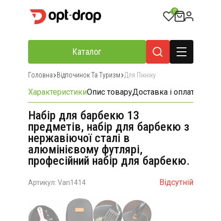
0
Каталог
Головна
Відпочинок Та Туризм
Для Пікніку
Характеристики
Опис товару
Доставка і оплата
Відгу
Набір для барбекю 13
предметів, набір для барбекю з
нержавіючої сталі в
алюмінієвому футлярі,
професійний набір для барбекю.
Відсутній
Артикул: Van1414