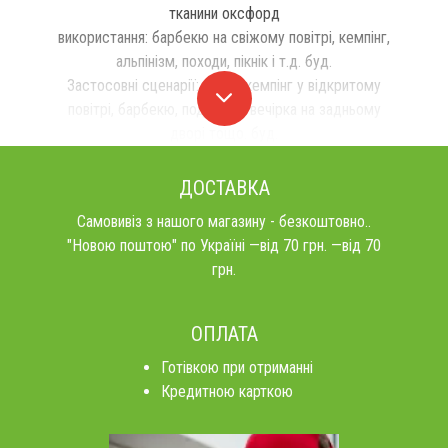
тканини оксфорд
використання: барбекю на свіжому повітрі, кемпінг,
альпінізм, походи, пікнік і т.д. буд.
Застосовні сценарії: кухня, кемпінг у відкритому
повітрі, барбекю, подорожі, вечірка на задньому
дворі тощо. буд.
ДОСТАВКА
Самовивіз з нашого магазину - безкоштовно..
"Новою поштою" по Україні —від 70 грн. —від 70
грн.
ОПЛАТА
Готівкою при отриманні
Кредитною карткою