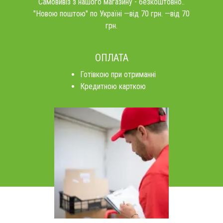
Самовивіз з нашого магазину - безкоштовно..
"Новою поштою" по Україні —від 70 грн. —від 70
грн.
ОПЛАТА
Готівкою при отриманні
Кредитною карткою