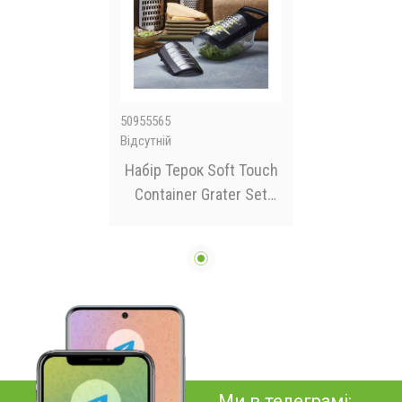
50955565
Відсутній
Набір Терок Soft Touch
Container Grater Set
Терки 4в1
Ми в телеграмі: