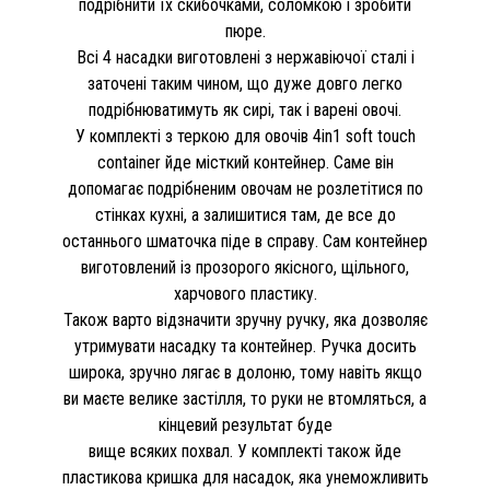
подрібнити їх скибочками, соломкою і зробити
пюре.
Всі 4 насадки виготовлені з нержавіючої сталі і
заточені таким чином, що дуже довго легко
подрібнюватимуть як сирі, так і варені овочі.
У комплекті з теркою для овочів 4in1 soft touch
container йде місткий контейнер. Саме він
допомагає подрібненим овочам не розлетітися по
стінках кухні, а залишитися там, де все до
останнього шматочка піде в справу. Сам контейнер
виготовлений із прозорого якісного, щільного,
харчового пластику.
Також варто відзначити зручну ручку, яка дозволяє
утримувати насадку та контейнер. Ручка досить
широка, зручно лягає в долоню, тому навіть якщо
ви маєте велике застілля, то руки не втомляться, а
кінцевий результат буде
вище всяких похвал. У комплекті також йде
пластикова кришка для насадок, яка унеможливить