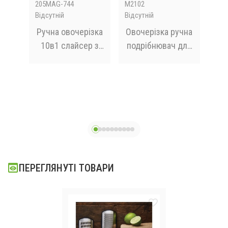
205MAG-744
M2102
G55
Відсутній
Відсутній
В на
а
Ручна овочерізка
Овочерізка ручна
Бле
а
10в1 слайсер з
подрібнювач для
Pr
кошиком,
нарізки овочів і
тів
Vegetable Cutter /
фруктів
Мультислайсер з
2
Д
насадками /
Терка для овочів
ПЕРЕГЛЯНУТІ ТОВАРИ