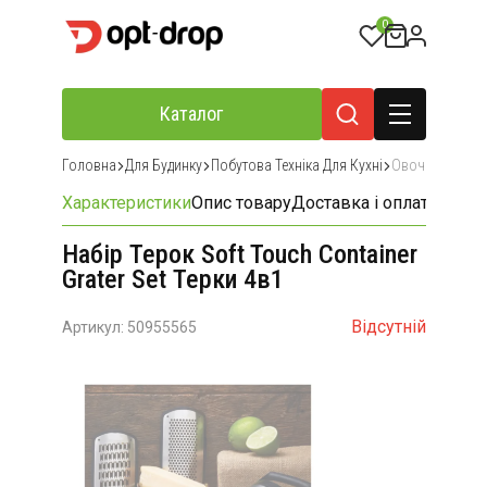
0
Каталог
Головна
Для Будинку
Побутова Техніка Для Кухні
Овочерізки, П
Характеристики
Опис товару
Доставка і оплата
Відгу
Набір Терок Soft Touch Container
Grater Set Терки 4в1
Відсутній
Артикул: 50955565