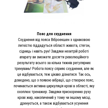
Пояс для схуднення
Схуднення від пояса Віброекшен з однаковою
легкістю піддадуться області живота, стегон,
сідниць і навіть рук! Завдяки нехитрій роботі
апарату ви зможете досягти революційного
результату всього за кілька тижнів регулярних
тренувань! Робота поясу сприяє схуднення, але як
це відбувається, теж цікаво дізнатися. Так ось,
доведено, що з появою вібрації, що створює пояс,
починається активна циркуляція крові в області, яку
охоплює тренажер. Завдяки прискоренню руху
крові жир, накопичений у тому чи іншому місці,
дренується, а також відбувається усунення