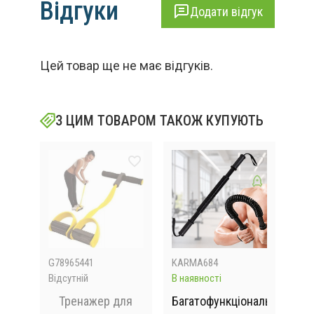
Відгуки
Додати відгук
Цей товар ще не має відгуків.
З ЦИМ ТОВАРОМ ТАКОЖ КУПУЮТЬ
G78965441
KARMA684
pr10
Відсутній
В наявності
Відс
 для
Тренажер для
Багатофункціональний