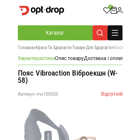
0
Каталог
Головна
Краса Та Здоровʼя
Товари Для Здоровʼя
Масажери Та 
Характеристики
Опис товару
Доставка і оплата
Відгу
Пояс Vibroaction Віброекшн (W-
58)
Відсутній
Артикул: mu100020