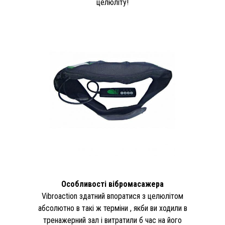
целюліту!
Особливості вібромасажера
Vibroaction здатний впоратися з целюлітом
абсолютно в такі ж терміни , якби ви ходили в
тренажерний зал і витратили б час на його