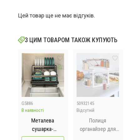
Цей товар ще не має відгуків.
З ЦИМ ТОВАРОМ ТАКОЖ КУПУЮТЬ
G5886
50932145
205
В наявності
Відсутній
Відс
вих
Металева
Полиця
Ел
hen
сушарка-
органайзер для
/
 з
органайзер для
спецій Spice
р