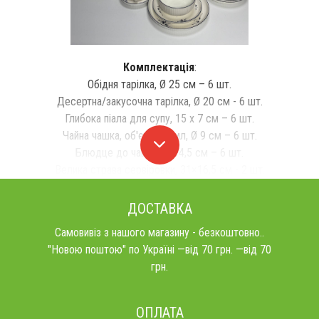
Комплектація
:
Обідня тарілка, Ø 25 см – 6 шт.
Десертна/закусочна тарілка, Ø 20 см - 6 шт.
Глибока піала для супу, 15 х 7 см – 6 шт.
Чайна чашка, об'єм 250 мл, Ø 9 см – 6 шт.
Блюдце до чашки, Ø 14,5 см – 6 шт.
Велика страва сервіровки, 31×16,5 см - 2 шт.
ДОСТАВКА
Самовивіз з нашого магазину - безкоштовно..
"Новою поштою" по Україні —від 70 грн. —від 70
грн.
ОПЛАТА