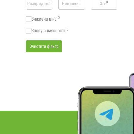
0
0
0
Розпродаж
Новинки
Хіт
0
Знижена ціна
0
Знову в наявності
Очистити фільтр