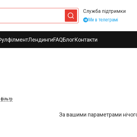
Служба підтримки
Ми в телеграмі
Фулфілмент
Лендинги
FAQ
Блог
Контакти
 фільтр
За вашими параметрами нічог