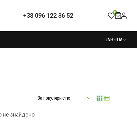
0
+38 096 122 36 52
UAH
UA
За популярністю
о не знайдено