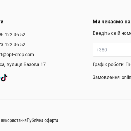
ти
Ми чекаємо на
Введіть свій ном
96 122 36 52
73 122 36 52
rt@opt-drop.com
са, вулиця Базова 17
Графік роботи: Пн
Замовлення: onli
 використання
Публічна оферта