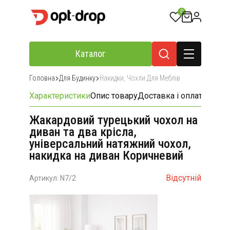
0
Каталог
Головна
Для Будинку
Накидки, Чохли Для Меблів
Характеристики
Опис товару
Доставка і оплата
Відгу
Жакардовий турецький чохол на
диван та два крісла,
універсальний натяжний чохол,
накидка на диван Коричневий
Відсутній
Артикул: N7/2