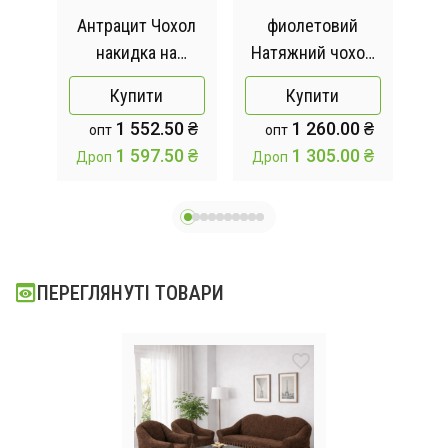
Антрацит Чохол
фиолетовий
накидка на
Натяжний чохол
ж
хол
кутовий диван з
на диван і два
чо
Купити
Купити
кріслом,
крісла Туреччина,
на
1 552.50 ₴
1 260.00 ₴
опт
опт
комплект чохлів
універсальний
у
1 597.50 ₴
1 305.00 ₴
Дроп
Дроп
Др
на кутовий диван
чохол, накидка на
нак
та крісло з
диван
оборкою
Туреччина
ПЕРЕГЛЯНУТІ ТОВАРИ