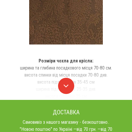
Розміри чохла для крісла:
ширина та глибина посадкового місця 70-80 см.
висота спинки від місця посадки 70-80 див.
висота підлокітників 35-45 см
ширина підлокітників 25-35 див.
висота спідниці 35 см
ДОСТАВКА
Самовивіз з нашого магазину - безкоштовно..
"Новою поштою" по Україні —від 70 грн. —від 70