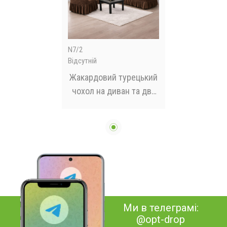
N7/2
Відсутній
Жакардовий турецький
чохол на диван та два
крісла, універсальний
натяжний чохол,
накидка на диван
Коричневий
Ми в телеграмі:
@opt-drop