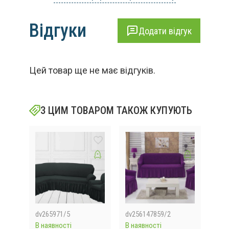
Відгуки
Додати відгук
Цей товар ще не має відгуків.
З ЦИМ ТОВАРОМ ТАКОЖ КУПУЮТЬ
dv265971/5
dv256147859/2
N9/
В наявності
В наявності
В на