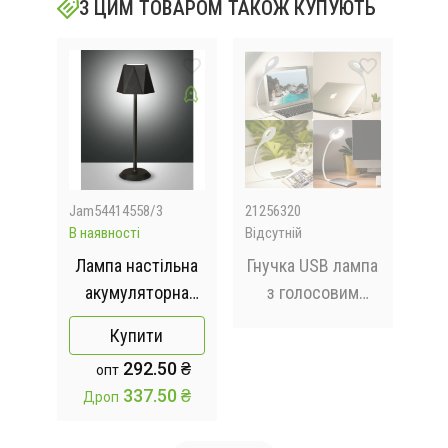
З ЦИМ ТОВАРОМ ТАКОЖ КУПУЮТЬ
Jam54414558/3
21256320
Jam
В наявності
Відсутній
Відс
ан у
Лампа настільна
Гнучка USB лампа
На
D
акумуляторна
з голосовим
ням
Cozy у
керуванням із
гну
Купити
3
скандинавському
зарядкою від
BL
 ₴
292.50 ₴
опт
АА
стилі 5 Вт
Power bank біла /
 ₴
337.50 ₴
Дроп
5200mA 2401
Світлодіодний
2403 фігурна
ліхтар LK-50