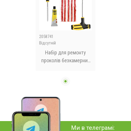
2058741
Відсутній
Набір для ремонту
проколів безкамерних
шин CZK-8008
Ми в телеграмі: