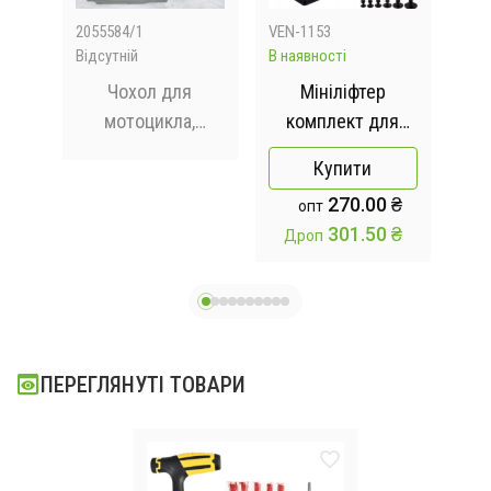
2055584/1
VEN-1153
205
Відсутній
В наявності
Відс
я
Чохол для
Мініліфтер
мотоцикла,
комплект для
нак
на
вітрозахисний,
видалення
Купити
іпка
круглий 210T, M-
вм'ятин на кузові
270.00 ₴
опт
розмір AND-1586
XTROBB PDR
ав
301.50 ₴
Дроп
дис
m
ПЕРЕГЛЯНУТІ ТОВАРИ