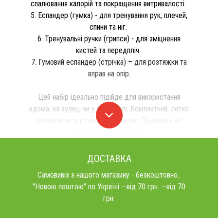
спалювання калорій та покращення витривалості.
5. Еспандер (гумка) - для тренування рук, плечей,
спини та ніг.
6. Тренувальні ручки (грипси) - для зміцнення
кистей та передпліч.
7. Гумовий еспандер (стрічка) – для розтяжки та
вправ на опір.
Цей набір ідеально підійде для використання
вдома, на вулиці чи у спортзалі. Компактний, легко
поміщається у сумку чи рюкзак. Підходить як
чоловікам, так і жінкам.
ДОСТАВКА
Самовивіз з нашого магазину - безкоштовно..
"Новою поштою" по Україні —від 70 грн. —від 70
грн.