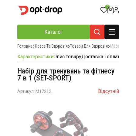
0
Каталог
Головна
Краса Та Здоровʼя
Товари Для Здоровʼя
Масажери Та 
Характеристики
Опис товару
Доставка і оплата
Відгу
Набір для тренувань та фітнесу
7 в 1 (SET-SPORT)
Відсутній
Артикул: M17212