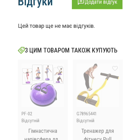
Відгуки
Додати відгук
Цей товар ще не має відгуків.
З ЦИМ ТОВАРОМ ТАКОЖ КУПУЮТЬ
PF-02
G78965441
nav4
Відсутній
Відсутній
Відс
й
Гімнастична
Тренажер для
ні-
напівсфера для
фітнесу Pull
м