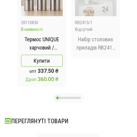
20110830
RB2415/1
DY1
В наявності
Відсутній
Відс
з 12
Термос UNIQUE
Набір столових
Ст
002L
харчовий /
приладів RB2415
Термос
на 6 осіб білий
п
Купити
металевий з
337.50 ₴
опт
кришкою
360.00 ₴
Дроп
ПЕРЕГЛЯНУТІ ТОВАРИ