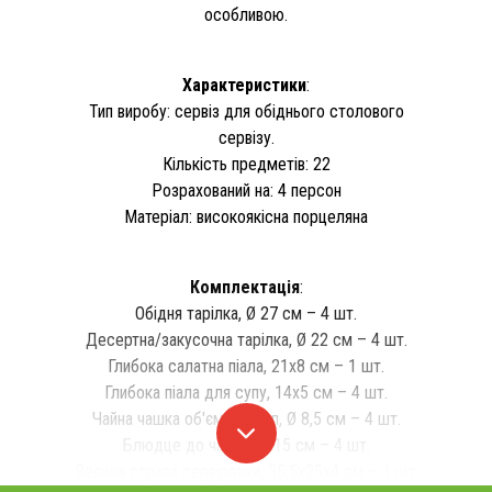
особливою.
Характеристики
:
Тип виробу: сервіз для обіднього столового
сервізу.
Кількість предметів: 22
Розрахований на: 4 персон
Матеріал: високоякісна порцеляна
Комплектація
:
Обідня тарілка, Ø 27 см – 4 шт.
Десертна/закусочна тарілка, Ø 22 см – 4 шт.
Глибока салатна піала, 21х8 см – 1 шт.
Глибока піала для супу, 14х5 см – 4 шт.
Чайна чашка об'єм 250 мл, Ø 8,5 см – 4 шт.
Блюдце до чашки, Ø 15 см – 4 шт.
Велика страва сервіровки, 35,5х25х4 см – 1 шт.