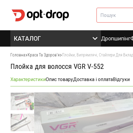
КАТАЛОГ
Дропшипінг
Головна
Краса Та Здоровʼя
Плойки, Випрямлячі, Стайлери Для Вкла
Плойка для волосся VGR V-552
Характеристики
Опис товару
Доставка і оплата
Відгуки