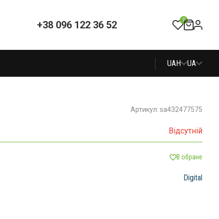
0
+38 096 122 36 52
UAH
UA
Артикул: sa432477575
Відсутній
В обране
Digital