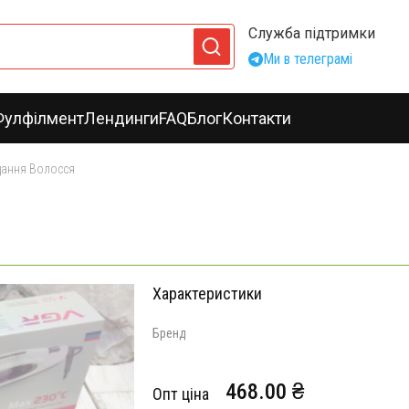
Служба підтримки
Ми в телеграмі
Фулфілмент
Лендинги
FAQ
Блог
Контакти
дання Волосся
Характеристики
Бренд
468.00 ₴
Опт ціна