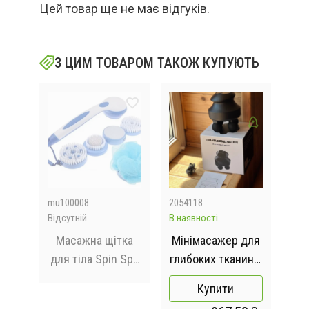
Цей товар ще не має відгуків.
З ЦИМ ТОВАРОМ ТАКОЖ КУПУЮТЬ
mu100008
2054118
205
Відсутній
В наявності
В на
 та
Масажна щітка
Мінімасажер для
для тіла Spin Spa
глибоких тканин /
ва
uch
Brush (WN-01)
Електричний
|
Купити
ручний масажер з
т