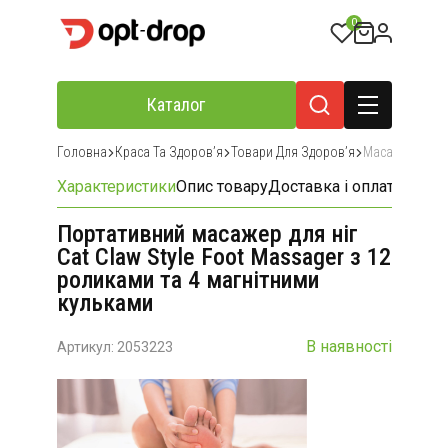
0
Каталог
Головна
Краса Та Здоровʼя
Товари Для Здоровʼя
Масажери Та 
Характеристики
Опис товару
Доставка і оплата
Відгу
Портативний масажер для ніг
Cat Claw Style Foot Massager з 12
роликами та 4 магнітними
кульками
В наявності
Артикул: 2053223