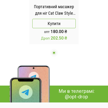
Портативний масажер
для ніг Cat Claw Style
Foot Massager з 12
Купити
роликами та 4
180.00 ₴
опт
магнітними кульками
202.50 ₴
Дроп
Ми в телеграмі:
@opt-drop