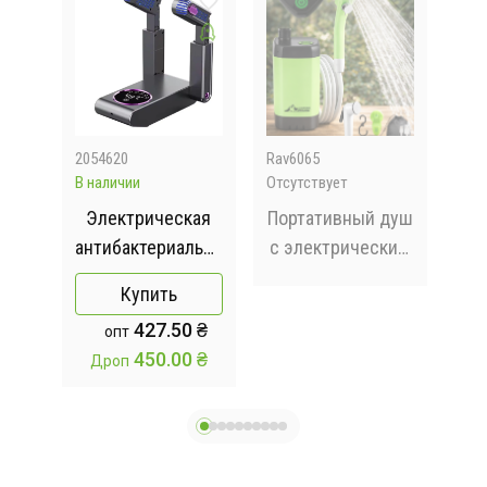
2054620
Rav6065
509
В наличии
Отсутствует
Отсу
ик
Электрическая
Портативный душ
Те
от
антибактериальная
с электрическим
до 
ни,
сушилка для
насосом Lixada
Д
Купить
ь
обуви SH-3
9000 mAh с
тел
 ₴
427.50 ₴
опт
насосом
 ₴
450.00 ₴
Дроп
о
пе
ома