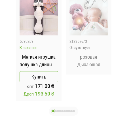
5090209
2128576/3
M16
В наличии
Отсутствует
В на
ек -
Мягкая игрушка
розовая
Де
подушка длинный
Дыхающая
ие
Хаски антистресс
плюшевая
зв
Купить
подушка 50 см
игрушка выдра со
B
171.00 ₴
опт
ий
Серый
светом и звуком
193.50 ₴
Дроп
Д
с S
ак
м)
к