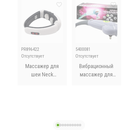
PR896422
5400081
M17
Отсутствует
Отсутствует
В на
MS
Массажер для
Вибрационный
Ви
шеи Neck
массажер для
для
кий
Massager KL-5830
тела Magic
пул
ый
MassagerMaxtop
 ₴
 ног
(8 насадок)
В
 ₴
Др
п