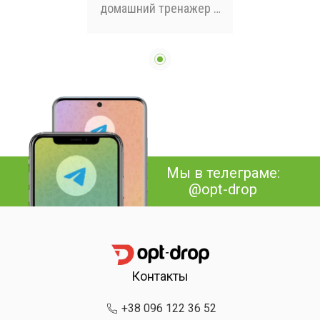
домашний тренажер с
регулируемой
нагрузкой / Тренажёр-
эспандер пружинный
TR-22 2 штуки
Мы в телеграме:
@opt-drop
Контакты
+38 096 122 36 52