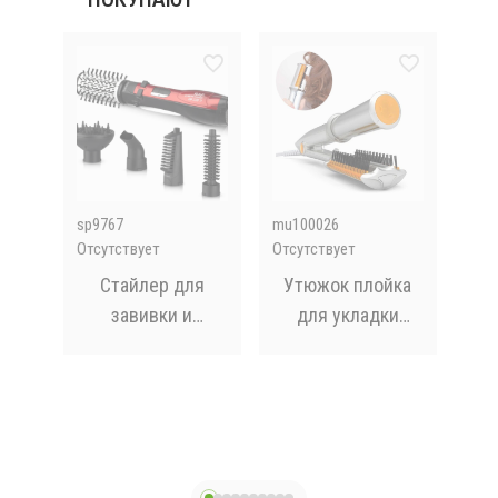
sp9767
mu100026
GM-
Отсутствует
Отсутствует
Отсу
ок
Стайлер для
Утюжок плойка
Пло
uty
завивки и
для укладки
Ge
вки
выпрямления
волос InStyler (M-
волос RAF R416 5
125)
в 1