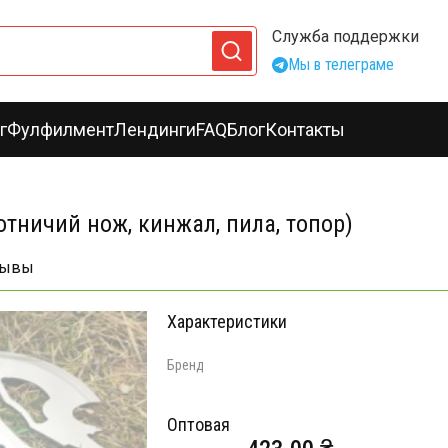
Служба поддержки
Мы в телеграме
г
Фулфилмент
Лендинги
FAQ
Блог
Контакты
хотничий нож, кинжал, пила, топор)
зывы
Характеристики
Бренд
Оптовая