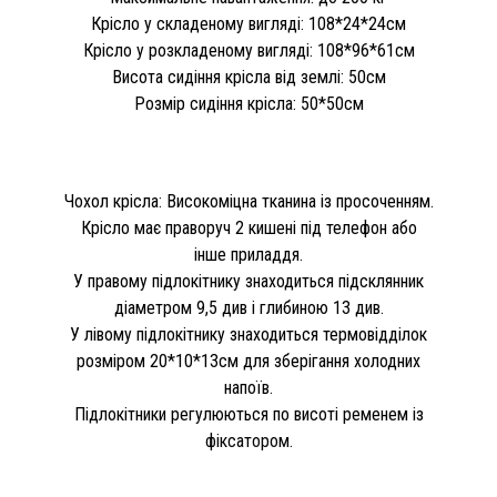
Крісло у складеному вигляді: 108*24*24см
Крісло у розкладеному вигляді: 108*96*61см
Висота сидіння крісла від землі: 50см
Розмір сидіння крісла: 50*50см
Чохол крісла: Високоміцна тканина із просоченням.
Крісло має праворуч 2 кишені під телефон або
інше приладдя.
У правому підлокітнику знаходиться підсклянник
діаметром 9,5 див і глибиною 13 див.
У лівому підлокітнику знаходиться термовідділок
розміром 20*10*13см для зберігання холодних
напоїв.
Підлокітники регулюються по висоті ременем із
фіксатором.