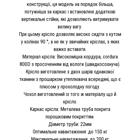
конструкції, ця модель на порядок більша,
потужніша за каркас і встановлені додаткові
вертикальні стійки, які дозволяють витримувати
велику вагу.
При цьому крісло дозволяє високо сидіти з кутом
у колінах 90 °, а не як у звичайних кріслах, з яких
важко вставати.
Матеріал крісла: Високоміцна кордура, cordura
800D з просоченням від вологи (швидкосохнуча).
Крісло виготовлене з двох шарів однакової
тканини з прошарком утеплювача всередині, що є
плюсом у прохолодну погоду.
Чохол виготовлений із того ж матеріалу що й
крісло.
Каркас крісла: Металева труба покрита
порошковим покриттям.
Діаметр труби: 22мм
Оптимальне навантаження: до 150 кг
Максимальне навантаження: до 200 кг