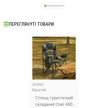
е
м
ПЕРЕГЛЯНУТІ ТОВАРИ
2053961
Відсутній
Стілець туристичний
складаний Chair AND