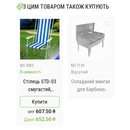
З ЦИМ ТОВАРОМ ТАКОЖ КУПУЮТЬ
M17085
M17139
adR
В наявності
Відсутній
В на
Стілець STD-03
Складаний мангал
Сті
я
смугастий,
для барбекю
Чо
х
складаний,
Supretto чемодан
Купити
метал+тканина
переносний
90х
 ₴
607.50 ₴
опт
й
В760*Ш500*Д510мм
компактний CA-07
 ₴
652.50 ₴
Дроп
Д
ез
кою