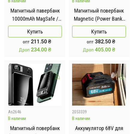
В наличии
В наличии
Магнитный павербанк
Магнитный повербанк
10000mAh MagSafe /
Magnetic (Power Bank)
Power Bank lightning /
90 000mAh , быстрой
Купить
Купить
Повербанк магнитный
зарядкой 22.5W и LED-
211.50
₴
382.50
₴
опт
опт
беспроводной 22,5W
дисплеем
234.00
₴
405.00
₴
Дроп
Дроп
As2646
2053339
В наличии
В наличии
Магнитный повербанк
Аккумулятор 68V для