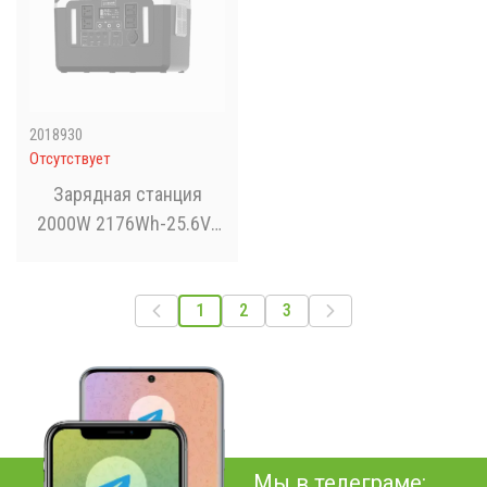
2018930
Отсутствует
Зарядная станция
2000W 2176Wh-25.6V-
85AH LiFePo4
1
2
3
Мы в телеграме: