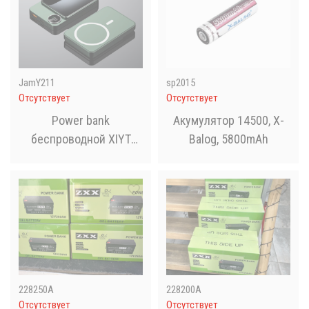
JamY211
sp2015
Отсутствует
Отсутствует
Power bank
Акумулятор 14500, X-
беспроводной XIYT
Balog, 5800mAh
Y211 / быстрая зарядка
/ Magsafe / Magnetic /
22.5W + 15W / 10000
mAh
228250А
228200А
Отсутствует
Отсутствует