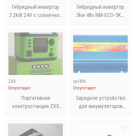
Гибридный инвертор
Гибридный инвертор
3.2kW 24V с солнечной
5kw 48v NM-ECO-5KW
оптимизацией
PLUS
ZXX
sp1890
Отсутствует
Отсутствует
Портативная
Зарядное устройство
электростанция ZXX
для аккумуляторов
Super Power 500Wh
Battery Charger 30A MA-
(1000W, 220V)
1230A