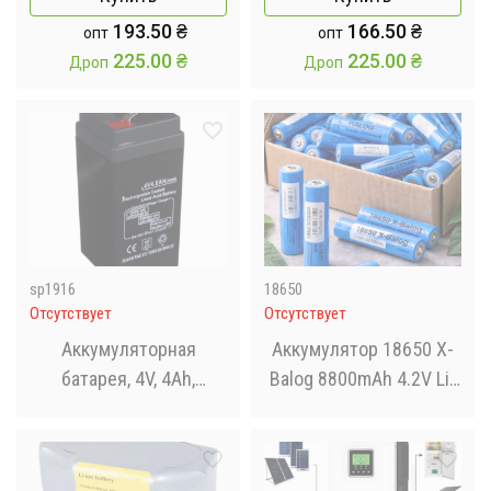
зарядное устройство
193.50
₴
166.50
₴
опт
опт
JIABAO 212AAA(3279)
225.00
₴
225.00
₴
Дроп
Дроп
sp1916
18650
Отсутствует
Отсутствует
Аккумуляторная
Аккумулятор 18650 X-
батарея, 4V, 4Ah,
Balog 8800mAh 4.2V Li-
BATTERY / Свинцово-
ion литиевая
кислотный
аккумуляторная
аккумулятор
батарейка