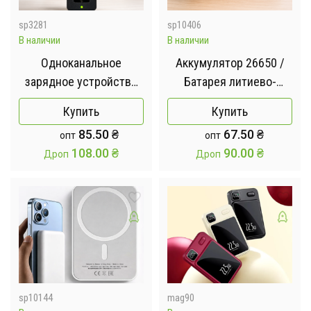
sp3281
sp10406
В наличии
В наличии
Одноканальное
Аккумулятор 26650 /
зарядное устройство
Батарея литиево-
для 18650 Li-Ion
ионовая x-balog 26650
Купить
Купить
аккумуляторов
8800 mah 1 шт
85.50
₴
67.50
₴
опт
опт
108.00
₴
90.00
₴
Дроп
Дроп
sp10144
mag90