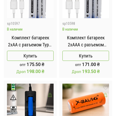
sp10597
sp10598
В наличии
В наличии
Комплект батареек
Комплект батареек
2хAA с разъемом Type-
2хААА с разъемом
C на 1.5V/3500mWh
Type-C на
Купить
Купить
1.5V/1350mWh
175.50
₴
171.00
₴
опт
опт
198.00
₴
193.50
₴
Дроп
Дроп