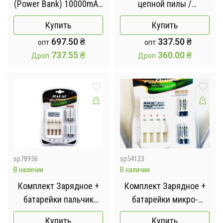
(Power Bank) 10000mAh
цепной пилы /
с MagSafe, быстрой
Дополнительный
Купить
Купить
зарядкой 22.5W и LED-
литий-ионный
697.50
₴
337.50
₴
опт
опт
дисплеем для iPhone
аккумулятор для мини
737.55
₴
360.00
₴
Дроп
Дроп
12/13/14/15/16
пилы AND 0410-1
sp78956
sp54123
В наличии
В наличии
Комплект Зарядное +
Комплект Зарядное +
батарейки пальчик
батарейки микро-
212AA(3278)
пальчик удобное
Купить
Купить